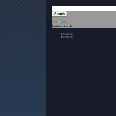
Custom Search
javascript
javascript